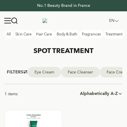
No.1 Beauty Brand in France
No.1 Beauty Brand in France
Yves Rocher Thailand
Open navigation menu
EN
All
Skin Care
Hair Care
Body & Bath
Fragrances
Treatment
SPOT TREATMENT
FILTERS
Eye Cream
Face Cleanser
Face Crea
Alphabetically A-Z
1 items