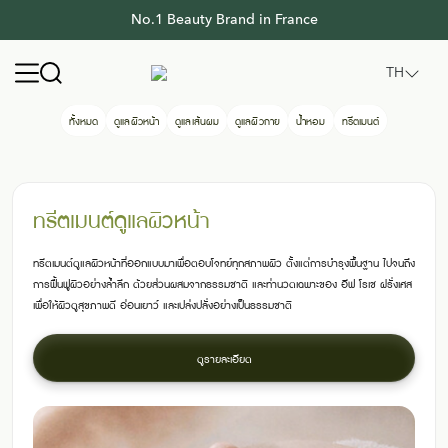
No.1 Beauty Brand in France
Yves Rocher Thailand
Open navigation menu
TH
ทั้งหมด
ดูแลผิวหน้า
ดูแลเส้นผม
ดูแลผิวกาย
น้ำหอม
ทรีตเมนต์
ทรีตเมนต์ดูแลผิวหน้า
ทรีตเมนต์ดูแลผิวหน้าที่ออกแบบมาเพื่อตอบโจทย์ทุกสภาพผิว ตั้งแต่การบำรุงพื้นฐาน ไปจนถึง
การฟื้นฟูผิวอย่างล้ำลึก ด้วยส่วนผสมจากธรรมชาติ และท่านวดเฉพาะของ อีฟ โรเช ฝรั่งเศส
เพื่อให้ผิวดูสุขภาพดี อ่อนเยาว์ และเปล่งปลั่งอย่างเป็นธรรมชาติ
ดูรายละเอียด