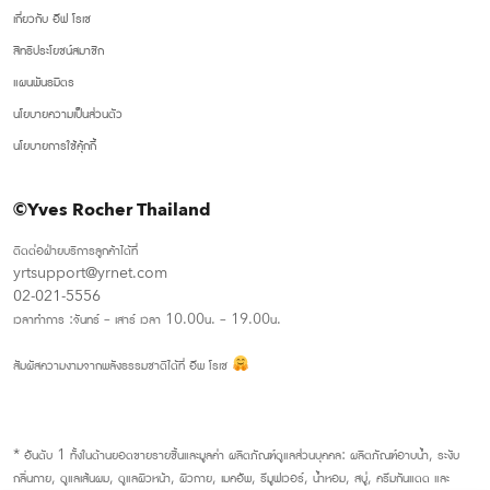
เกี่ยวกับ อีฟ โรเช
สิทธิประโยชน์สมาชิก
แผนพันธมิตร
นโยบายความเป็นส่วนตัว
นโยบายการใช้คุ้กกี้
©Yves Rocher Thailand
ติดต่อฝ่ายบริการลูกค้าได้ที่
yrtsupport@yrnet.com
02-021-5556
เวลาทำการ :จันทร์ – เสาร์ เวลา 10.00น. – 19.00น.
สัมผัสความงามจากพลังธรรมชาติได้ที่ อีพ โรเช
* อันดับ 1 ทั้งในด้านยอดขายรายชิ้นและมูลค่า ผลิตภัณฑ์ดูแลส่วนบุคคล: ผลิตภัณฑ์อาบน้ำ, ระงับ
กลิ่นกาย, ดูแลเส้นผม, ดูแลผิวหน้า, ผิวกาย, เมคอัพ, รีมูฟเวอร์, น้ำหอม, สบู่, ครีมกันแดด และ